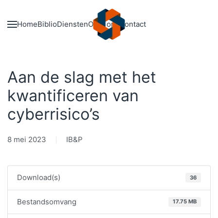
Skip to main content
Home
Biblio
Diensten
Over ons
Contact
Aan de slag met het
kwantificeren van
cyberrisico’s
8 mei 2023
IB&P
Download(s)
36
Bestandsomvang
17.75 MB