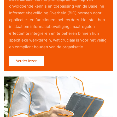
onvoldoende kennis en toepassing van de Baseline
Informatiebeveiliging Overheid (BIO) normen door
applicatie- en functioneel beheerders. Het stelt hen
in staat om informatiebeveiligingsmaatregelen
effectief te integreren en te beheren binnen hun
specifieke werkterrein, wat cruciaal is voor het veilig
en compliant houden van de organisatie.
Verder lezen