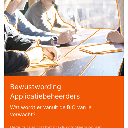
Bewustwording
Applicatiebeheerders
Wat wordt er vanuit de BIO van je
verwacht?
Deze cursus lost het praktijkprobleem op van