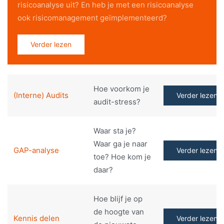
risicoanalyse uit? En heb je met een risicoanalyse
ook risicomanagement geïmplementeerd?
Verder lezen
Hoe voorkom je
(Interne) Audits
Verder lezen
audit-stress?
Waar sta je?
Waar ga je naar
GAP-analyse
Verder lezen
toe? Hoe kom je
daar?
Hoe blijf je op
de hoogte van
Kennis delen
Verder lezen