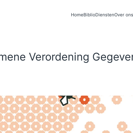
Home
Biblio
Diensten
Over on
emene Verordening Gegev