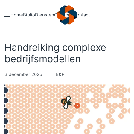
Skip to main content
Home
Biblio
Diensten
Over ons
Contact
Handreiking complexe
bedrijfsmodellen
3 december 2025
IB&P