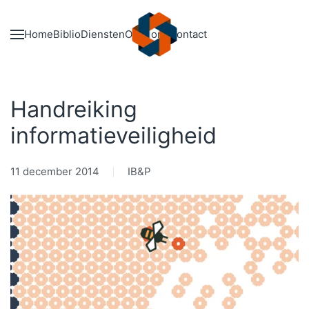
Skip to main content
Home
Biblio
Diensten
Over ons
Contact
Handreiking
informatieveiligheid
11 december 2014
IB&P