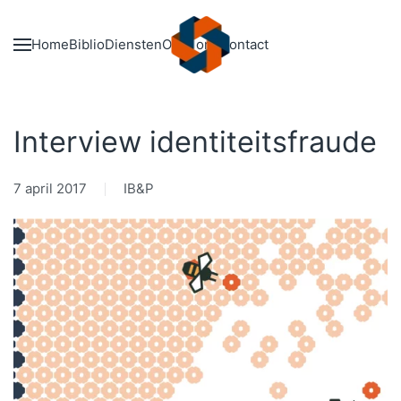
Skip to main content
Home
Biblio
Diensten
Over ons
Contact
Interview identiteitsfraude
7 april 2017
IB&P