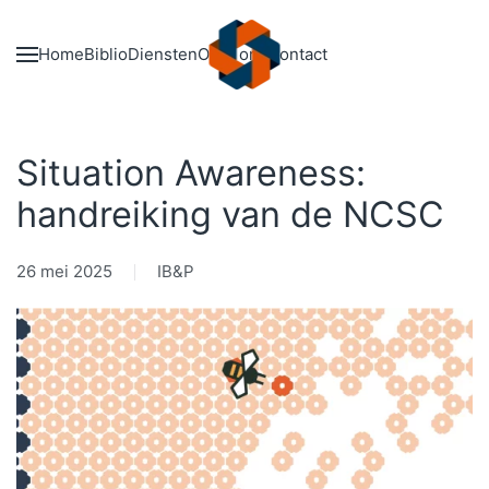
Skip to main content
Home
Biblio
Diensten
Over ons
Contact
Situation Awareness:
handreiking van de NCSC
26 mei 2025
IB&P