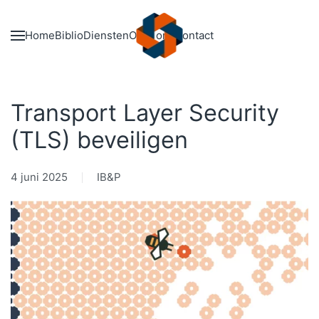
Skip to main content
Home
Biblio
Diensten
Over ons
Contact
Transport Layer Security
(TLS) beveiligen
4 juni 2025
IB&P