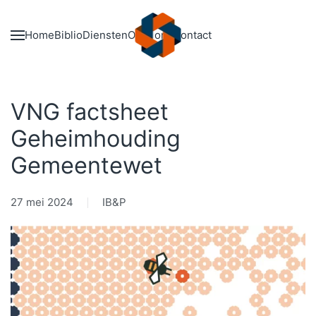
Skip to main content
Home
Biblio
Diensten
Over ons
Contact
VNG factsheet
Geheimhouding
Gemeentewet
27 mei 2024
IB&P