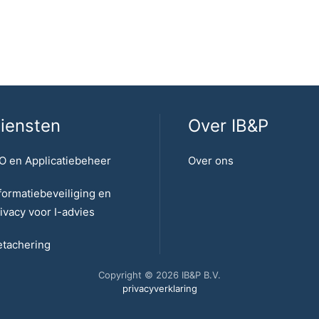
iensten
Over IB&P
O en Applicatiebeheer
Over ons
formatiebeveiliging en
ivacy voor I-advies
tachering
Copyright © 2026 IB&P B.V.
privacyverklaring