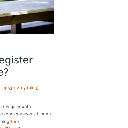
egister
e?
blogs
,
privacy (blog)
et uw gemeente
persoonsgegevens binnen
 blog
‘Een