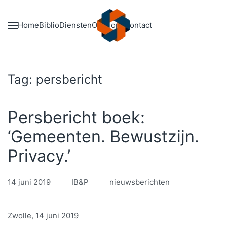
Skip to main content
Home
Biblio
Diensten
Over ons
Contact
Tag:
persbericht
Persbericht boek:
‘Gemeenten. Bewustzijn.
Privacy.’
14 juni 2019
IB&P
nieuwsberichten
Zwolle, 14 juni 2019