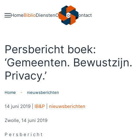
Skip to main content
Home
Biblio
Diensten
Over ons
Contact
Persbericht boek:
‘Gemeenten. Bewustzijn.
Privacy.’
Home
nieuwsberichten
14 juni 2019
|
IB&P
|
nieuwsberichten
Zwolle, 14 juni 2019
P e r s b e r i c h t