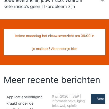
Jouw leverancier, jouw risico: Waarom
ketenrisico’s geen IT-probleem zijn
Iedere maandag het nieuwsoverzicht om 09:00 in
je mailbox? Abonneer je hier
Meer recente berichten
6 juli 2026
|
IB&P
|
Applicatiebeveiliging
Verder 
informatiebeveiliging
kraakt onder de
(nieuws)
,
opinie
,