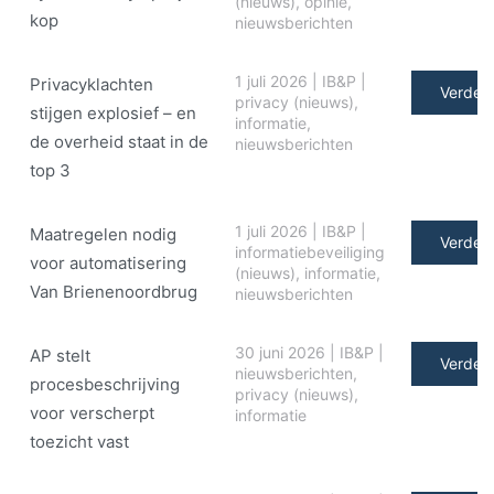
(nieuws)
,
opinie
,
kop
nieuwsberichten
1 juli 2026
|
IB&P
|
Privacyklachten
Verder 
privacy (nieuws)
,
stijgen explosief – en
informatie
,
de overheid staat in de
nieuwsberichten
top 3
1 juli 2026
|
IB&P
|
Maatregelen nodig
Verder 
informatiebeveiliging
voor automatisering
(nieuws)
,
informatie
,
Van Brienenoordbrug
nieuwsberichten
30 juni 2026
|
IB&P
|
AP stelt
Verder 
nieuwsberichten
,
procesbeschrijving
privacy (nieuws)
,
voor verscherpt
informatie
toezicht vast