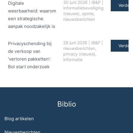
30 juni 2026
|
IB&P
|
Digitale
Verder 
informatiebeveiliging
weerbaarheid: waarom
(nieuws)
,
opinie
,
een strategische
nieuwsberichten
aanpak noodzakelijk is
29 juni 2026
|
IB&P
|
Privacyschending bij
Verder 
nieuwsberichten
,
de verkoop van
privacy (nieuws)
,
‘verloren pakketten’:
informatie
Bol start onderzoek
Biblio
Blog artikelen
Nieuwsberichten