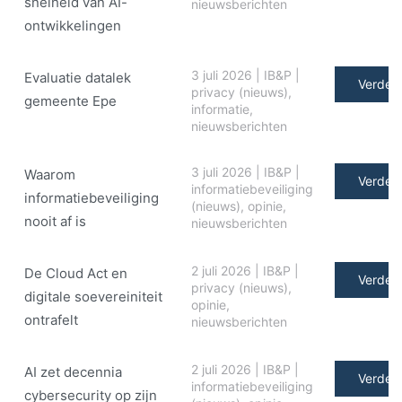
snelheid van AI-
nieuwsberichten
ontwikkelingen
3 juli 2026
|
IB&P
|
Evaluatie datalek
Verder 
privacy (nieuws)
,
gemeente Epe
informatie
,
nieuwsberichten
3 juli 2026
|
IB&P
|
Waarom
Verder 
informatiebeveiliging
informatiebeveiliging
(nieuws)
,
opinie
,
nooit af is
nieuwsberichten
2 juli 2026
|
IB&P
|
De Cloud Act en
Verder 
privacy (nieuws)
,
digitale soe­ve­rei­ni­teit
opinie
,
ontrafelt
nieuwsberichten
2 juli 2026
|
IB&P
|
AI zet decennia
Verder 
informatiebeveiliging
cybersecurity op zijn