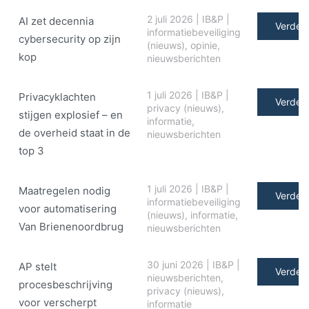
2 juli 2026
|
IB&P
|
AI zet decennia
Verder 
informatiebeveiliging
cybersecurity op zijn
(nieuws)
,
opinie
,
kop
nieuwsberichten
1 juli 2026
|
IB&P
|
Privacyklachten
Verder 
privacy (nieuws)
,
stijgen explosief – en
informatie
,
de overheid staat in de
nieuwsberichten
top 3
1 juli 2026
|
IB&P
|
Maatregelen nodig
Verder 
informatiebeveiliging
voor automatisering
(nieuws)
,
informatie
,
Van Brienenoordbrug
nieuwsberichten
30 juni 2026
|
IB&P
|
AP stelt
Verder 
nieuwsberichten
,
procesbeschrijving
privacy (nieuws)
,
voor verscherpt
informatie