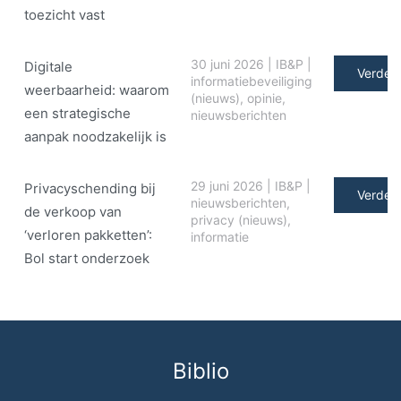
toezicht vast
30 juni 2026
|
IB&P
|
Digitale
Verder 
informatiebeveiliging
weerbaarheid: waarom
(nieuws)
,
opinie
,
een strategische
nieuwsberichten
aanpak noodzakelijk is
29 juni 2026
|
IB&P
|
Privacyschending bij
Verder 
nieuwsberichten
,
de verkoop van
privacy (nieuws)
,
‘verloren pakketten’:
informatie
Bol start onderzoek
Biblio