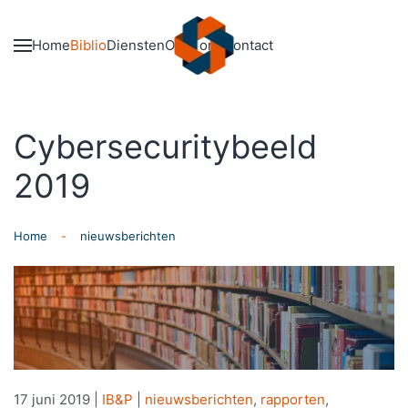
Skip to main content
Home
Biblio
Diensten
Over ons
Contact
Cybersecuritybeeld
2019
Home
nieuwsberichten
17 juni 2019
|
IB&P
|
nieuwsberichten
,
rapporten
,