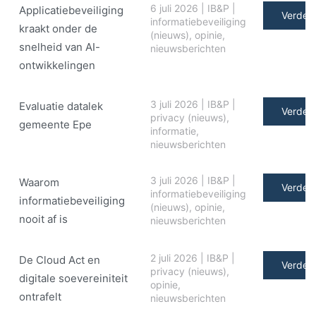
6 juli 2026
|
IB&P
|
Applicatiebeveiliging
Verder 
informatiebeveiliging
kraakt onder de
(nieuws)
,
opinie
,
snelheid van AI-
nieuwsberichten
ontwikkelingen
3 juli 2026
|
IB&P
|
Evaluatie datalek
Verder 
privacy (nieuws)
,
gemeente Epe
informatie
,
nieuwsberichten
3 juli 2026
|
IB&P
|
Waarom
Verder 
informatiebeveiliging
informatiebeveiliging
(nieuws)
,
opinie
,
nooit af is
nieuwsberichten
2 juli 2026
|
IB&P
|
De Cloud Act en
Verder 
privacy (nieuws)
,
digitale soe­ve­rei­ni­teit
opinie
,
ontrafelt
nieuwsberichten