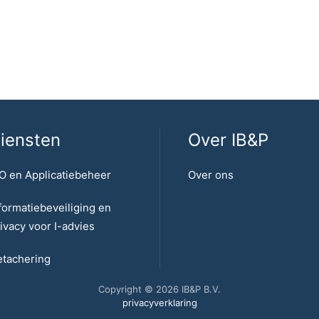
iensten
Over IB&P
O en Applicatiebeheer
Over ons
formatiebeveiliging en
ivacy voor I-advies
tachering
Copyright © 2026 IB&P B.V.
privacyverklaring