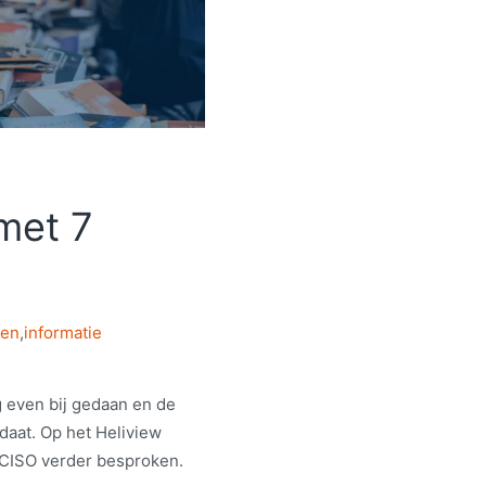
met 7
ten
,
informatie
 even bij gedaan en de
daat. Op het Heliview
e CISO verder besproken.