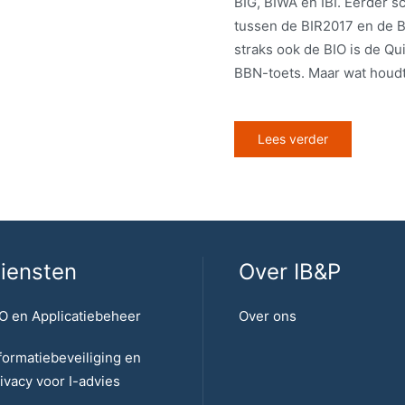
BIG, BIWA en IBI. Eerder sc
tussen de BIR2017 en de B
straks ook de BIO is de Qu
BBN-toets. Maar wat houdt
Lees verder
iensten
Over IB&P
O en Applicatiebeheer
Over ons
formatiebeveiliging en
ivacy voor I-advies