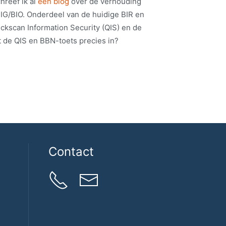
hreef ik al
een blog
over de verhouding
IG/BIO. Onderdeel van de huidige BIR en
ickscan Information Security (QIS) en de
 de QIS en BBN-toets precies in?
Contact