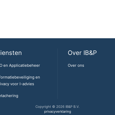
iensten
Over IB&P
O en Applicatiebeheer
Over ons
formatiebeveiliging en
ivacy voor I-advies
tachering
Copyright © 2026 IB&P B.V.
privacyverklaring