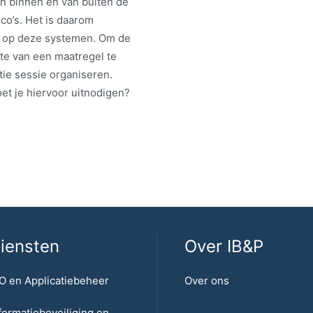
n binnen en van buiten de
ico’s. Het is daarom
en op deze systemen. Om de
dte van een maatregel te
tie sessie organiseren.
et je hiervoor uitnodigen?
iensten
Over IB&P
O en Applicatiebeheer
Over ons
formatiebeveiliging en