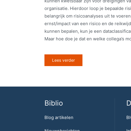
kunnen kwetsbaar zijn voor dreigingen va
organisatie. Hierdoor loop je bepaalde ris
belangrijk om risicoanalyses uit te voer
ernst/impact van een risico en de reikwij
kunnen bepalen, kun je een dataclassifica
Maar hoe doe je dat en welke collega’s mo
Lees verder
Biblio
D
Blog artikelen
BI
Nieuwsberichten
In