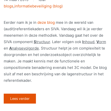
blogs
,
informatiebeveiliging (blog)
Eerder nam ik je in
deze blog
mee in de wereld van
(audit)referentiekaders en SIVA. Vandaag wil ik je verder
meenemen in deze methodiek. Vandaag gaat het over de
SIVA component
S
tructuur
. Later volgen ook
I
nhoud
,
V
orm
en
A
nalysevolgorde
. Structuur helpt je om complexiteit te
doorgronden en het onderzoeksobject overzichtelijk te
maken. Je maakt kennis met de functionele en
compositionele benadering evenals het 3C model. De blog
sluit af met een beschrijving van de lagenstructuur in het
referentiekader.
Lees verder