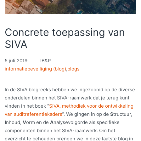
Concrete toepassing van
SIVA
5 juli 2019
IB&P
informatiebeveiliging (blog)
,
blogs
In de SIVA blogreeks hebben we ingezoomd op de diverse
onderdelen binnen het SIVA-raamwerk dat je terug kunt
vinden in het boek “
SIVA, methodiek voor de ontwikkeling
van auditreferentiekaders
“. We gingen in op de
S
tructuur,
I
nhoud,
V
orm en de
A
nalysevolgorde als specifieke
componenten binnen het SIVA-raamwerk. Om het
overzicht te behouden brengen we in deze laatste blog in