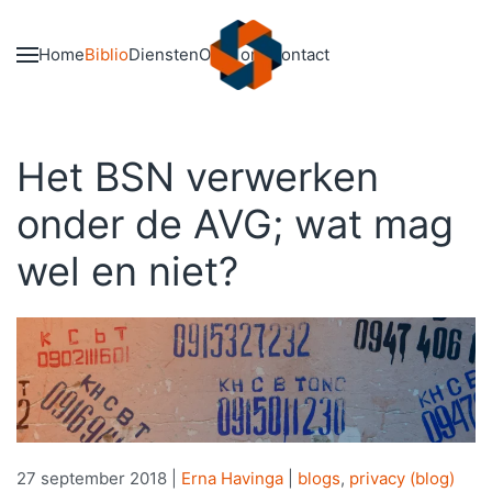
Skip to main content
Home
Biblio
Diensten
Over ons
Contact
Het BSN verwerken
onder de AVG; wat mag
wel en niet?
27 september 2018
|
Erna Havinga
|
blogs
,
privacy (blog)