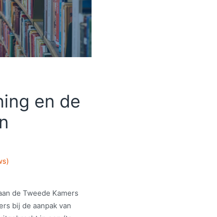
ing en de
n
ws)
d aan de Tweede Kamers
ers bij de aanpak van