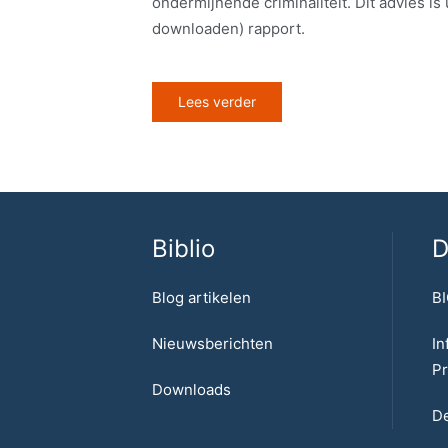
ondermijnende criminaliteit. Dit advies is 
downloaden) rapport.
Lees verder
Biblio
D
Blog artikelen
BI
Nieuwsberichten
In
Pr
Downloads
De