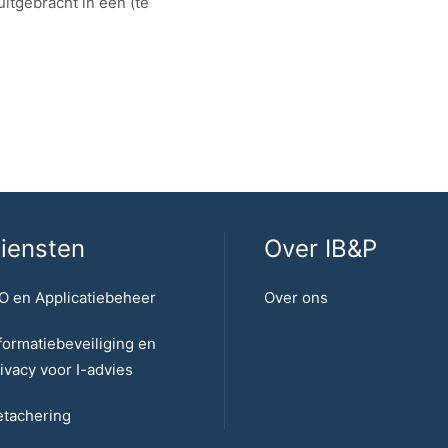
uitgebracht in een (te
iensten
Over IB&P
O en Applicatiebeheer
Over ons
formatiebeveiliging en
ivacy voor I-advies
tachering