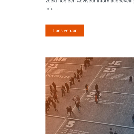
zoekt nog een Adviseur Informatiebeveili
Info+.
Lees verder