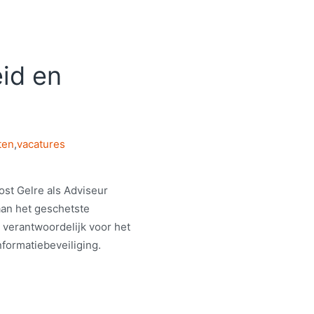
eid en
ten
,
vacatures
ost Gelre als Adviseur
 aan het geschetste
. verantwoordelijk voor het
formatiebeveiliging.