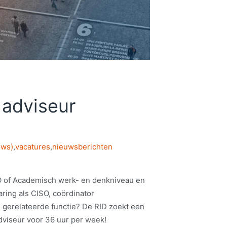
 adviseur
uws)
,
vacatures
,
nieuwsberichten
HBO of Academisch werk- en denkniveau en
aring als CISO, coördinator
n gerelateerde functie? De RID zoekt een
dviseur voor 36 uur per week!