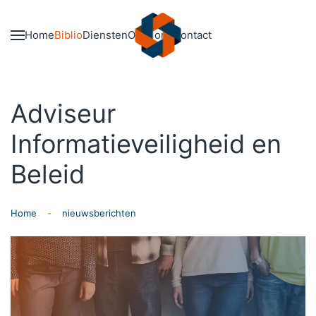
Skip to main content
Home
Biblio
Diensten
Over ons
Contact
Adviseur
Informatieveiligheid en
Beleid
Home
nieuwsberichten