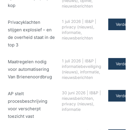
(nieuws)
,
opinie
,
kop
nieuwsberichten
1 juli 2026
|
IB&P
|
Privacyklachten
Verder 
privacy (nieuws)
,
stijgen explosief – en
informatie
,
de overheid staat in de
nieuwsberichten
top 3
1 juli 2026
|
IB&P
|
Maatregelen nodig
Verder 
informatiebeveiliging
voor automatisering
(nieuws)
,
informatie
,
Van Brienenoordbrug
nieuwsberichten
30 juni 2026
|
IB&P
|
AP stelt
Verder 
nieuwsberichten
,
procesbeschrijving
privacy (nieuws)
,
voor verscherpt
informatie
toezicht vast