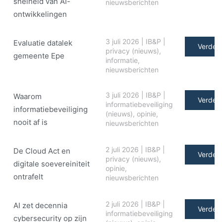
snelheid van AI-
nieuwsberichten
ontwikkelingen
3 juli 2026
|
IB&P
|
Evaluatie datalek
Verder 
privacy (nieuws)
,
gemeente Epe
informatie
,
nieuwsberichten
3 juli 2026
|
IB&P
|
Waarom
Verder 
informatiebeveiliging
informatiebeveiliging
(nieuws)
,
opinie
,
nooit af is
nieuwsberichten
2 juli 2026
|
IB&P
|
De Cloud Act en
Verder 
privacy (nieuws)
,
digitale soe­ve­rei­ni­teit
opinie
,
ontrafelt
nieuwsberichten
2 juli 2026
|
IB&P
|
AI zet decennia
Verder 
informatiebeveiliging
cybersecurity op zijn