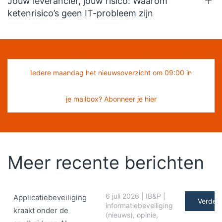
Jouw leverancier, jouw risico: Waarom
ketenrisico’s geen IT-probleem zijn
Iedere maandag het nieuwsoverzicht om 09:00 in
je mailbox? Abonneer je hier
Meer recente berichten
6 juli 2026
|
IB&P
|
Applicatiebeveiliging
Verder 
informatiebeveiliging
kraakt onder de
(nieuws)
,
opinie
,