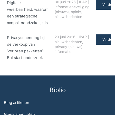
30 juni 2026
|
IB&P
|
Digitale
Verder 
informatiebeveiliging
weerbaarheid: waarom
(nieuws)
,
opinie
,
een strategische
nieuwsberichten
aanpak noodzakelijk is
29 juni 2026
|
IB&P
|
Privacyschending bij
Verder 
nieuwsberichten
,
de verkoop van
privacy (nieuws)
,
‘verloren pakketten’:
informatie
Bol start onderzoek
Biblio
Blog artikelen
Nieuwsberichten