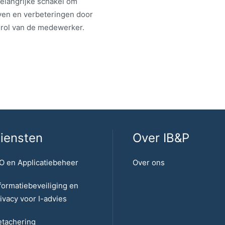
belangrijke schakel om
even en verbeteringen door
e rol van de medewerker.
iensten
Over IB&P
O en Applicatiebeheer
Over ons
formatiebeveiliging en
ivacy voor I-advies
tachering