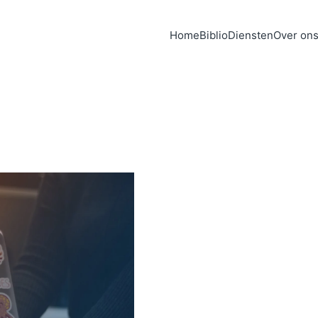
Home
Biblio
Diensten
Over on