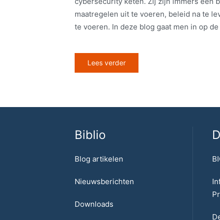
cybersecurity keten. Zij zijn immers een 
maatregelen uit te voeren, beleid na te l
te voeren. In deze blog gaat men in op d
Lees verder
Biblio
D
Blog artikelen
BI
Nieuwsberichten
In
Pr
Downloads
De