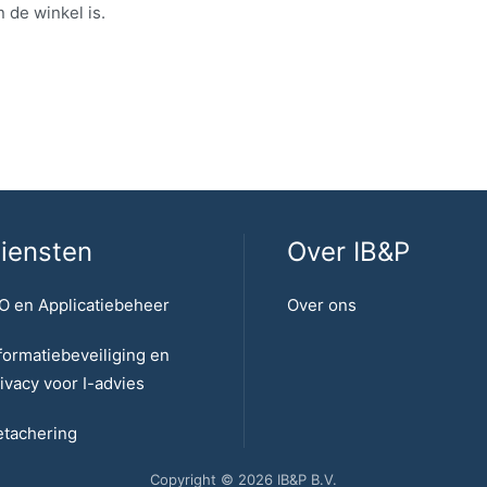
 de winkel is.
iensten
Over IB&P
O en Applicatiebeheer
Over ons
formatiebeveiliging en
ivacy voor I-advies
tachering
Copyright © 2026 IB&P B.V.