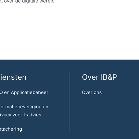
t over de digitale wereld
iensten
Over IB&P
O en Applicatiebeheer
Over ons
formatiebeveiliging en
ivacy voor I-advies
tachering