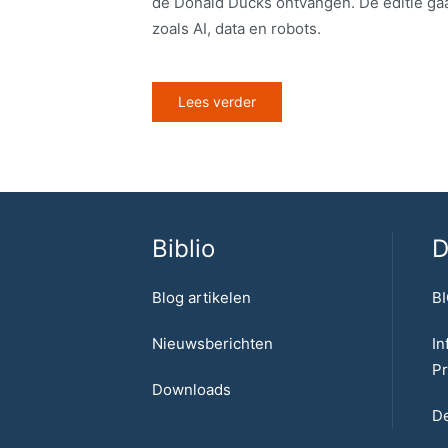
de Donald Ducks ontvangen. De editie gaa
zoals AI, data en robots.
Lees verder
Biblio
D
Blog artikelen
BI
Nieuwsberichten
In
Pr
Downloads
De