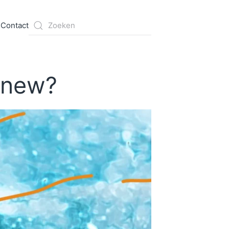
s
Contact
s new?