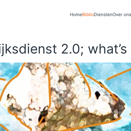
Home
Biblio
Diensten
Over on
jksdienst 2.0; what’