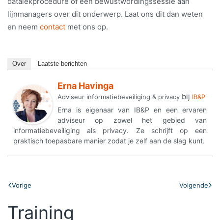
datalekprocedure of een bewustwordingssessie aan
lijnmanagers over dit onderwerp. Laat ons dit dan weten
en neem
contact
met ons op.
Over
Laatste berichten
Erna Havinga
bij
Adviseur informatiebeveiliging & privacy
IB&P
Erna is eigenaar van IB&P en een ervaren
adviseur op zowel het gebied van
informatiebeveiliging als privacy. Ze schrijft op een
praktisch toepasbare manier zodat je zelf aan de slag kunt.
Vraag
informatie
aan
Vorige
Volgende
om
Training
deze