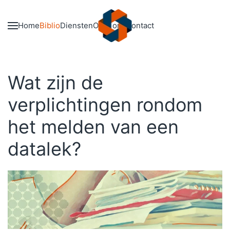
Skip to main content
Home
Biblio
Diensten
Over ons
Contact
Wat zijn de
verplichtingen rondom
het melden van een
datalek?