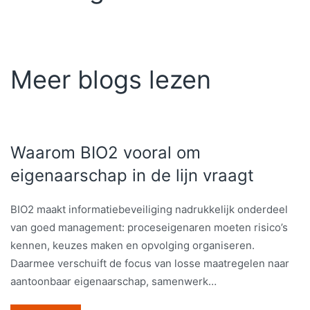
cursus
in-
house
te
Meer blogs lezen
organiseren!
Ga naar
website
Waarom BIO2 vooral om
eigenaarschap in de lijn vraagt
BIO2 maakt informatiebeveiliging nadrukkelijk onderdeel
van goed management: proceseigenaren moeten risico’s
kennen, keuzes maken en opvolging organiseren.
Daarmee verschuift de focus van losse maatregelen naar
aantoonbaar eigenaarschap, samenwerk…