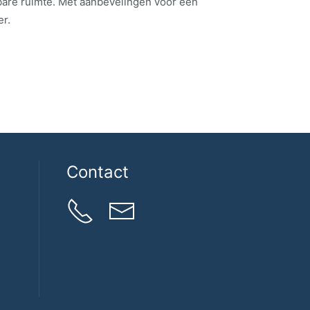
nbare ruimte. Met aanbevelingen voor een
r.
Contact