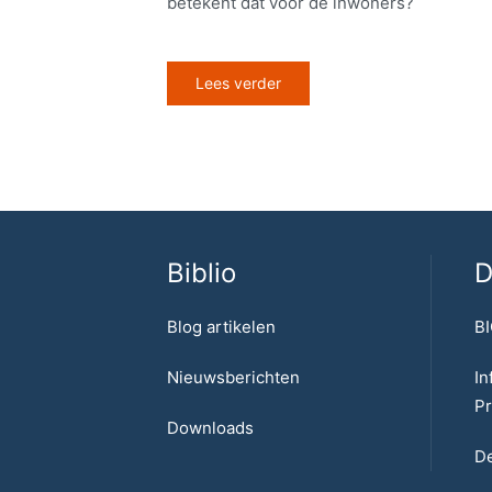
betekent dat voor de inwoners?
Lees verder
Biblio
D
Blog artikelen
BI
Nieuwsberichten
In
Pr
Downloads
De