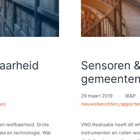
baarheid
Sensoren &
gemeente
29 maart 2019
IB&P
ws)
nieuwsberichten
,
rapporte
en leefbaarheid. Grote
VNG Realisatie heeft dit 
ta en technologie. Wat
instrumenten en rollen wo