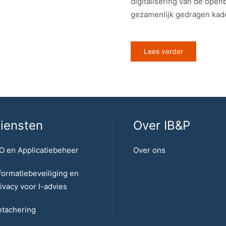
digitalisering van de ope
gezamenlijk gedragen kade
Lees verder
iensten
Over IB&P
O en Applicatiebeheer
Over ons
formatiebeveiliging en
ivacy voor I-advies
tachering