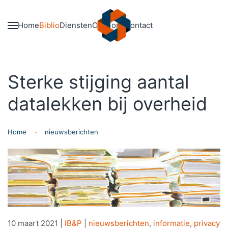
Skip to main content
Home
Biblio
Diensten
Over ons
Contact
Sterke stijging aantal
datalekken bij overheid
Home
nieuwsberichten
10 maart 2021
|
IB&P
|
nieuwsberichten
,
informatie
,
privacy