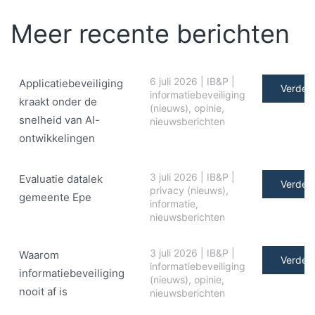
Meer recente berichten
6 juli 2026
|
IB&P
|
Applicatiebeveiliging
Verder 
informatiebeveiliging
kraakt onder de
(nieuws)
,
opinie
,
snelheid van AI-
nieuwsberichten
ontwikkelingen
3 juli 2026
|
IB&P
|
Evaluatie datalek
Verder 
privacy (nieuws)
,
gemeente Epe
informatie
,
nieuwsberichten
3 juli 2026
|
IB&P
|
Waarom
Verder 
informatiebeveiliging
informatiebeveiliging
(nieuws)
,
opinie
,
nooit af is
nieuwsberichten