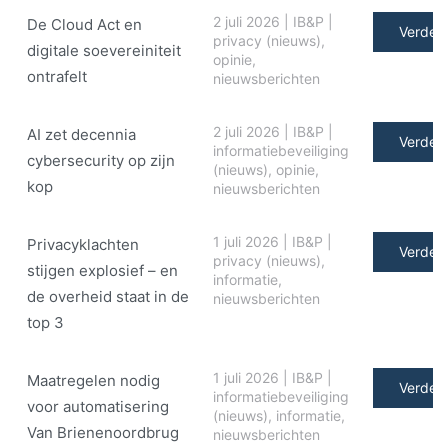
2 juli 2026
|
IB&P
|
De Cloud Act en
Verder 
privacy (nieuws)
,
digitale soe­ve­rei­ni­teit
opinie
,
ontrafelt
nieuwsberichten
2 juli 2026
|
IB&P
|
AI zet decennia
Verder 
informatiebeveiliging
cybersecurity op zijn
(nieuws)
,
opinie
,
kop
nieuwsberichten
1 juli 2026
|
IB&P
|
Privacyklachten
Verder 
privacy (nieuws)
,
stijgen explosief – en
informatie
,
de overheid staat in de
nieuwsberichten
top 3
1 juli 2026
|
IB&P
|
Maatregelen nodig
Verder 
informatiebeveiliging
voor automatisering
(nieuws)
,
informatie
,
Van Brienenoordbrug
nieuwsberichten