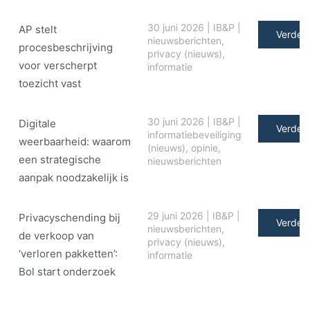
30 juni 2026
|
IB&P
|
AP stelt
Verder 
nieuwsberichten
,
procesbeschrijving
privacy (nieuws)
,
voor verscherpt
informatie
toezicht vast
30 juni 2026
|
IB&P
|
Digitale
Verder 
informatiebeveiliging
weerbaarheid: waarom
(nieuws)
,
opinie
,
een strategische
nieuwsberichten
aanpak noodzakelijk is
29 juni 2026
|
IB&P
|
Privacyschending bij
Verder 
nieuwsberichten
,
de verkoop van
privacy (nieuws)
,
‘verloren pakketten’:
informatie
Bol start onderzoek