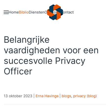
Skip to main content
Home
Biblio
Diensten
Over ons
Contact
Belangrijke
vaardigheden voor een
succesvolle Privacy
Officer
13 oktober 2023
|
Erna Havinga
|
blogs
,
privacy (blog)