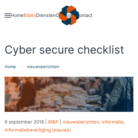
Skip to main content
Home
Biblio
Diensten
Over ons
Contact
Cyber secure checklist
Home
nieuwsberichten
6 september 2018
|
IB&P
|
nieuwsberichten
,
informatie
,
informatiebeveiliging (nieuws)