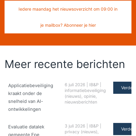
Iedere maandag het nieuwsoverzicht om 09:00 in
je mailbox? Abonneer je hier
Meer recente berichten
6 juli 2026
|
IB&P
|
Applicatiebeveiliging
Verder 
informatiebeveiliging
kraakt onder de
(nieuws)
,
opinie
,
snelheid van AI-
nieuwsberichten
ontwikkelingen
3 juli 2026
|
IB&P
|
Evaluatie datalek
Verder 
privacy (nieuws)
,
gemeente Epe