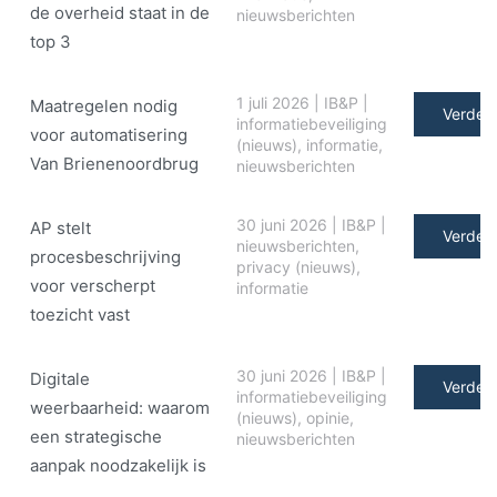
de overheid staat in de
nieuwsberichten
top 3
1 juli 2026
|
IB&P
|
Maatregelen nodig
Verder 
informatiebeveiliging
voor automatisering
(nieuws)
,
informatie
,
Van Brienenoordbrug
nieuwsberichten
30 juni 2026
|
IB&P
|
AP stelt
Verder 
nieuwsberichten
,
procesbeschrijving
privacy (nieuws)
,
voor verscherpt
informatie
toezicht vast
30 juni 2026
|
IB&P
|
Digitale
Verder 
informatiebeveiliging
weerbaarheid: waarom
(nieuws)
,
opinie
,
een strategische
nieuwsberichten
aanpak noodzakelijk is