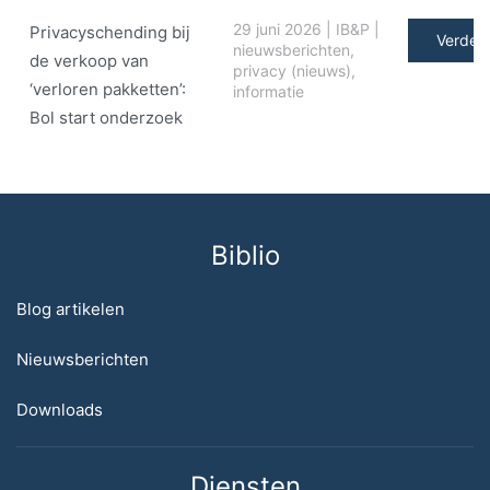
29 juni 2026
|
IB&P
|
Privacyschending bij
Verder 
nieuwsberichten
,
de verkoop van
privacy (nieuws)
,
‘verloren pakketten’:
informatie
Bol start onderzoek
Biblio
Blog artikelen
Nieuwsberichten
Downloads
Diensten