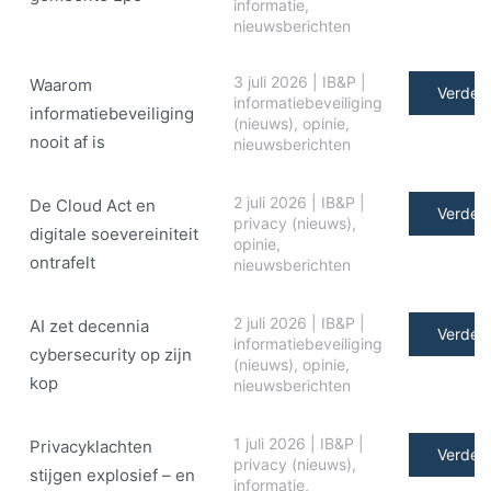
informatie
,
nieuwsberichten
3 juli 2026
|
IB&P
|
Waarom
Verder 
informatiebeveiliging
informatiebeveiliging
(nieuws)
,
opinie
,
nooit af is
nieuwsberichten
2 juli 2026
|
IB&P
|
De Cloud Act en
Verder 
privacy (nieuws)
,
digitale soe­ve­rei­ni­teit
opinie
,
ontrafelt
nieuwsberichten
2 juli 2026
|
IB&P
|
AI zet decennia
Verder 
informatiebeveiliging
cybersecurity op zijn
(nieuws)
,
opinie
,
kop
nieuwsberichten
1 juli 2026
|
IB&P
|
Privacyklachten
Verder 
privacy (nieuws)
,
stijgen explosief – en
informatie
,