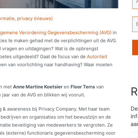
ormatie
,
privacy (nieuws)
lgemene Verordening Gegevensbescherming (AVG)
in
ies te maken gehad met de verplichtingen uit de AVG.
l vragen en uitdagingen? Wat is de opbrengst
boetes uitgedeeld? Gaat de focus van de
Autoriteit
ven van voorlichting naar handhaving? Waar moeten
en met
Anne Martine Koetsier
en
Floor Terra
van
R
jaar van de AVG en blikken wij vooruit.
De
g & awareness bij Privacy Company. Met haar team
in
 bedrijven en organisaties om het bewustzijn en de
aa
rmatie beveiliging van medewerkers te vergroten. Ze
 als (externe) functionaris gegevensbescherming voor