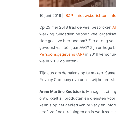
10 juni 2019
|
IB&P
|
nieuwsberichten
,
inf
Op 25 mei 2018 trad de veel besproken
A
werking. Sindsdien hebben veel organisat
Hoe gaan ze hiermee om? Zijn er nog vee
geweest van één jaar AVG? Zijn er hoge 
Persoonsgegevens (AP)
in 2019 verschui
we in 2019 op letten?
Tijd dus om de balans op te maken. Sam
Privacy Company evalueren wij het eerste 
Anne Martine Koetsier
is Manager trainin
ontwikkelt zij producten en diensten voor
kennis op het gebied van privacy en info
geeft zelf ook trainingen en is werkzaam