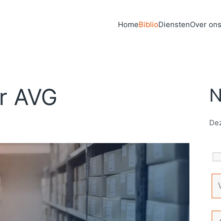
Home
Biblio
Diensten
Over on
ar AVG
N
Dez