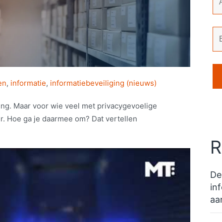
en
,
informatie
,
informatiebeveiliging (nieuws)
ding. Maar voor wie veel met privacygevoelige
ter. Hoe ga je daarmee om? Dat vertellen
R
De
in
aa