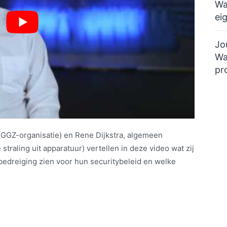
Wa
ei
Jo
Wa
pr
n (GGZ-organisatie) en Rene Dijkstra, algemeen
traling uit apparatuur) vertellen in deze video wat zij
 bedreiging zien voor hun securitybeleid en welke