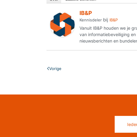
IB&P
bij
Kennisdeler
IB&P
Vanuit IB&P houden we je gr
van informatiebeveiliging e
nieuwsberichten en bundelen
Vorige
Iede