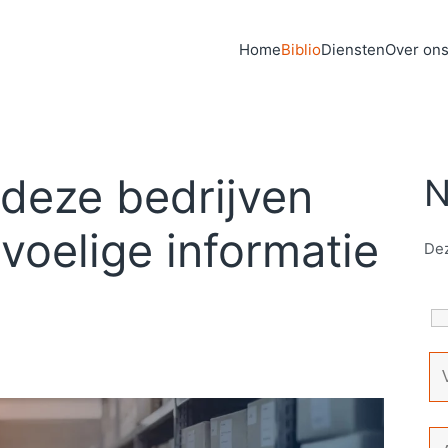
Home
Biblio
Diensten
Over on
 deze bedrijven
N
voelige informatie
Dez