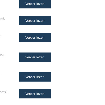
Verder lezen
ws)
,
Verder lezen
e
,
Verder lezen
ws)
,
Verder lezen
y
Verder lezen
euws)
,
Verder lezen