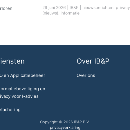
29 juni 2026
|
IB&P
|
nieuwsberichten
,
privacy
rloren
(nieuws)
,
informatie
iensten
Over IB&P
O en Applicatiebeheer
Over ons
formatiebeveiliging en
ivacy voor I-advies
tachering
Copyright © 2026 IB&P B.V.
privacyverklaring