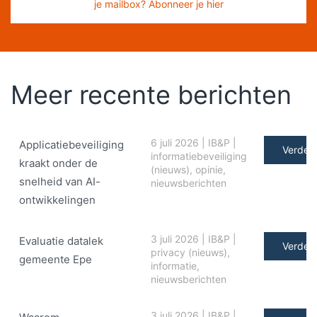
je mailbox? Abonneer je hier
Meer recente berichten
6 juli 2026
|
IB&P
|
Applicatiebeveiliging
Verder 
informatiebeveiliging
kraakt onder de
(nieuws)
,
opinie
,
snelheid van AI-
nieuwsberichten
ontwikkelingen
3 juli 2026
|
IB&P
|
Evaluatie datalek
Verder 
privacy (nieuws)
,
gemeente Epe
informatie
,
nieuwsberichten
3 juli 2026
|
IB&P
|