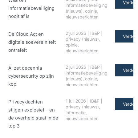
Waarom
Verder 
informatiebeveiliging
informatiebeveiliging
(nieuws)
,
opinie
,
nooit af is
nieuwsberichten
2 juli 2026
|
IB&P
|
De Cloud Act en
Verder 
privacy (nieuws)
,
digitale soe­ve­rei­ni­teit
opinie
,
ontrafelt
nieuwsberichten
2 juli 2026
|
IB&P
|
AI zet decennia
Verder 
informatiebeveiliging
cybersecurity op zijn
(nieuws)
,
opinie
,
kop
nieuwsberichten
1 juli 2026
|
IB&P
|
Privacyklachten
Verder 
privacy (nieuws)
,
stijgen explosief – en
informatie
,
de overheid staat in de
nieuwsberichten
top 3