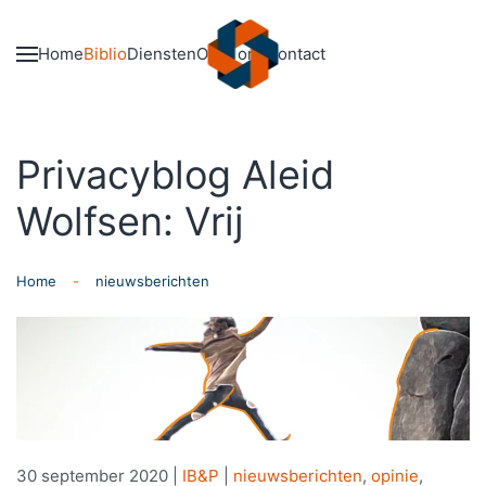
Skip to main content
Home
Biblio
Diensten
Over ons
Contact
Privacyblog Aleid
Wolfsen: Vrij
Home
nieuwsberichten
30 september 2020
|
IB&P
|
nieuwsberichten
,
opinie
,