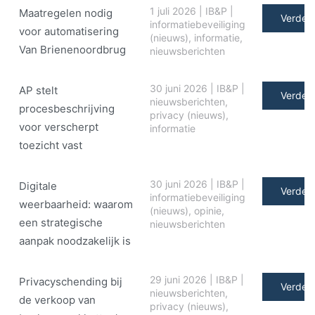
1 juli 2026
|
IB&P
|
Maatregelen nodig
Verder 
informatiebeveiliging
voor automatisering
(nieuws)
,
informatie
,
Van Brienenoordbrug
nieuwsberichten
30 juni 2026
|
IB&P
|
AP stelt
Verder 
nieuwsberichten
,
procesbeschrijving
privacy (nieuws)
,
voor verscherpt
informatie
toezicht vast
30 juni 2026
|
IB&P
|
Digitale
Verder 
informatiebeveiliging
weerbaarheid: waarom
(nieuws)
,
opinie
,
een strategische
nieuwsberichten
aanpak noodzakelijk is
29 juni 2026
|
IB&P
|
Privacyschending bij
Verder 
nieuwsberichten
,
de verkoop van
privacy (nieuws)
,