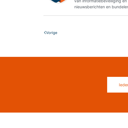
van informatiebeveiliging e
nieuwsberichten en bundelen
Vorige
Iede