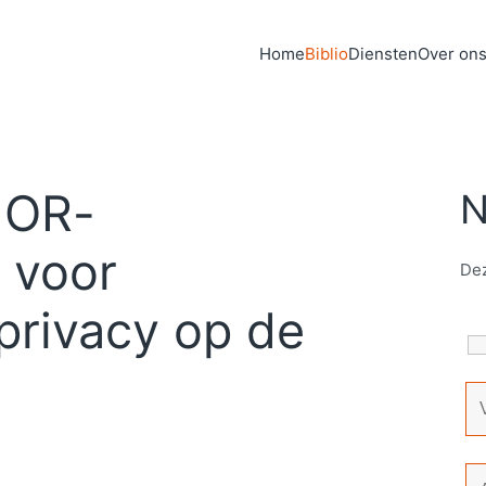
Home
Biblio
Diensten
Over on
 OR-
N
 voor
Dez
privacy op de