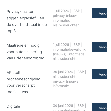
1 juli 2026
|
IB&P
|
Privacyklachten
Verder 
privacy (nieuws)
,
stijgen explosief – en
informatie
,
de overheid staat in de
nieuwsberichten
top 3
1 juli 2026
|
IB&P
|
Maatregelen nodig
Verder 
informatiebeveiliging
voor automatisering
(nieuws)
,
informatie
,
Van Brienenoordbrug
nieuwsberichten
30 juni 2026
|
IB&P
|
AP stelt
Verder 
nieuwsberichten
,
procesbeschrijving
privacy (nieuws)
,
voor verscherpt
informatie
toezicht vast
30 juni 2026
|
IB&P
|
Digitale
Verder 
informatiebeveiliging