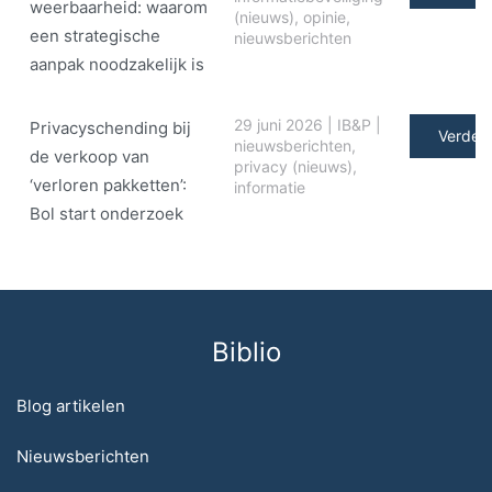
weerbaarheid: waarom
(nieuws)
,
opinie
,
een strategische
nieuwsberichten
aanpak noodzakelijk is
29 juni 2026
|
IB&P
|
Privacyschending bij
Verder 
nieuwsberichten
,
de verkoop van
privacy (nieuws)
,
‘verloren pakketten’:
informatie
Bol start onderzoek
Biblio
Blog artikelen
Nieuwsberichten