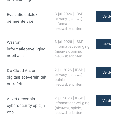
3 juli 2026
|
IB&P
|
Evaluatie datalek
Verder 
privacy (nieuws)
,
gemeente Epe
informatie
,
nieuwsberichten
3 juli 2026
|
IB&P
|
Waarom
Verder 
informatiebeveiliging
informatiebeveiliging
(nieuws)
,
opinie
,
nooit af is
nieuwsberichten
2 juli 2026
|
IB&P
|
De Cloud Act en
Verder 
privacy (nieuws)
,
digitale soe­ve­rei­ni­teit
opinie
,
ontrafelt
nieuwsberichten
2 juli 2026
|
IB&P
|
AI zet decennia
Verder 
informatiebeveiliging
cybersecurity op zijn
(nieuws)
,
opinie
,
kop
nieuwsberichten