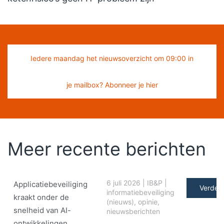
Iedere maandag het nieuwsoverzicht om 09:00 in
je mailbox? Abonneer je hier
Meer recente berichten
6 juli 2026
|
IB&P
|
Applicatiebeveiliging
Verder 
informatiebeveiliging
kraakt onder de
(nieuws)
,
opinie
,
snelheid van AI-
nieuwsberichten
ontwikkelingen