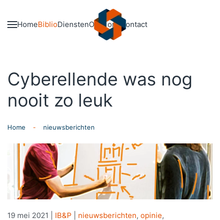
Skip to main content
Home
Biblio
Diensten
Over ons
Contact
Cyberellende was nog
nooit zo leuk
Home
nieuwsberichten
19 mei 2021
|
IB&P
|
nieuwsberichten
,
opinie
,