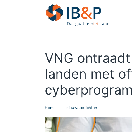
Skip to main content
VNG ontraadt 
landen met of
cyberprogra
Home
nieuwsberichten