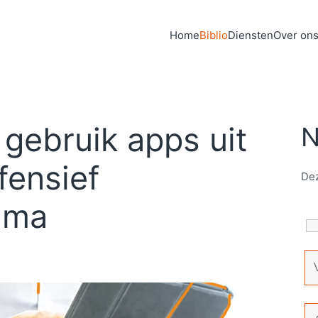
Home
Biblio
Diensten
Over on
gebruik apps uit
N
fensief
Dez
mma