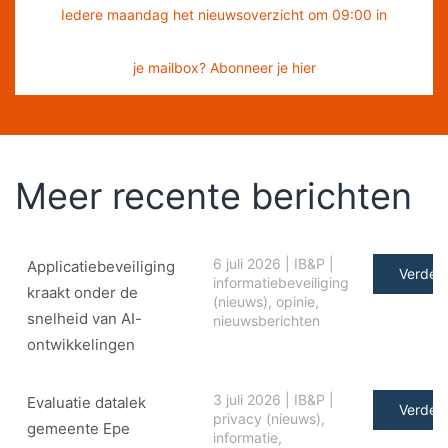
Iedere maandag het nieuwsoverzicht om 09:00 in
je mailbox? Abonneer je hier
Meer recente berichten
6 juli 2026
|
IB&P
|
Applicatiebeveiliging
Verder 
informatiebeveiliging
kraakt onder de
(nieuws)
,
opinie
,
snelheid van AI-
nieuwsberichten
ontwikkelingen
3 juli 2026
|
IB&P
|
Evaluatie datalek
Verder 
privacy (nieuws)
,
gemeente Epe
informatie
,