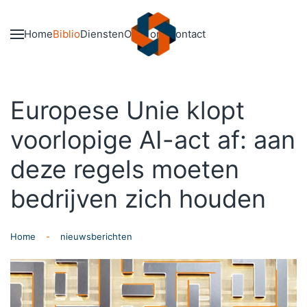
Skip to main content
Home
Biblio
Diensten
Over ons
Contact
Europese Unie klopt
voorlopige AI-act af: aan
deze regels moeten
bedrijven zich houden
Home
nieuwsberichten