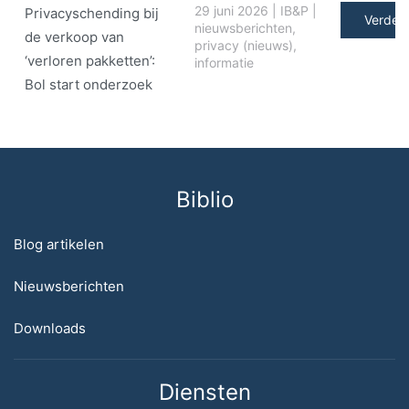
29 juni 2026
|
IB&P
|
Privacyschending bij
Verder 
nieuwsberichten
,
de verkoop van
privacy (nieuws)
,
‘verloren pakketten’:
informatie
Bol start onderzoek
Biblio
Blog artikelen
Nieuwsberichten
Downloads
Diensten