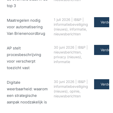
top 3
1 juli 2026
|
IB&P
|
Maatregelen nodig
Verder 
informatiebeveiliging
voor automatisering
(nieuws)
,
informatie
,
Van Brienenoordbrug
nieuwsberichten
30 juni 2026
|
IB&P
|
AP stelt
Verder 
nieuwsberichten
,
procesbeschrijving
privacy (nieuws)
,
voor verscherpt
informatie
toezicht vast
30 juni 2026
|
IB&P
|
Digitale
Verder 
informatiebeveiliging
weerbaarheid: waarom
(nieuws)
,
opinie
,
een strategische
nieuwsberichten
aanpak noodzakelijk is