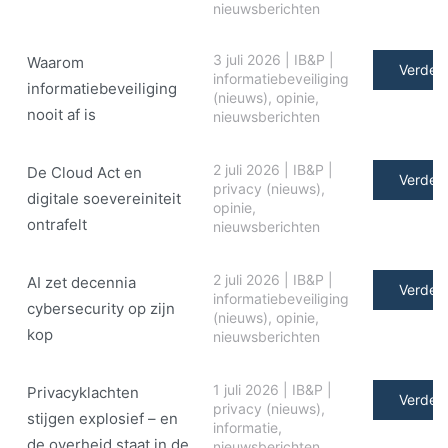
nieuwsberichten
3 juli 2026
|
IB&P
|
Waarom
Verder 
informatiebeveiliging
informatiebeveiliging
(nieuws)
,
opinie
,
nooit af is
nieuwsberichten
2 juli 2026
|
IB&P
|
De Cloud Act en
Verder 
privacy (nieuws)
,
digitale soe­ve­rei­ni­teit
opinie
,
ontrafelt
nieuwsberichten
2 juli 2026
|
IB&P
|
AI zet decennia
Verder 
informatiebeveiliging
cybersecurity op zijn
(nieuws)
,
opinie
,
kop
nieuwsberichten
1 juli 2026
|
IB&P
|
Privacyklachten
Verder 
privacy (nieuws)
,
stijgen explosief – en
informatie
,
de overheid staat in de
nieuwsberichten