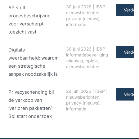
30 juni 2026
|
IB&P
|
AP stelt
Verder 
nieuwsberichten
,
procesbeschrijving
privacy (nieuws)
,
voor verscherpt
informatie
toezicht vast
30 juni 2026
|
IB&P
|
Digitale
Verder 
informatiebeveiliging
weerbaarheid: waarom
(nieuws)
,
opinie
,
een strategische
nieuwsberichten
aanpak noodzakelijk is
29 juni 2026
|
IB&P
|
Privacyschending bij
Verder 
nieuwsberichten
,
de verkoop van
privacy (nieuws)
,
‘verloren pakketten’:
informatie
Bol start onderzoek