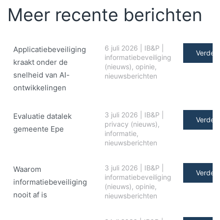
Meer recente berichten
6 juli 2026
|
IB&P
|
Applicatiebeveiliging
Verder 
informatiebeveiliging
kraakt onder de
(nieuws)
,
opinie
,
snelheid van AI-
nieuwsberichten
ontwikkelingen
3 juli 2026
|
IB&P
|
Evaluatie datalek
Verder 
privacy (nieuws)
,
gemeente Epe
informatie
,
nieuwsberichten
3 juli 2026
|
IB&P
|
Waarom
Verder 
informatiebeveiliging
informatiebeveiliging
(nieuws)
,
opinie
,
nooit af is
nieuwsberichten