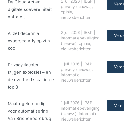
2 juli 2026
|
IB&P
|
De Cloud Act en
Verder 
privacy (nieuws)
,
digitale soe­ve­rei­ni­teit
opinie
,
ontrafelt
nieuwsberichten
2 juli 2026
|
IB&P
|
AI zet decennia
Verder 
informatiebeveiliging
cybersecurity op zijn
(nieuws)
,
opinie
,
kop
nieuwsberichten
1 juli 2026
|
IB&P
|
Privacyklachten
Verder 
privacy (nieuws)
,
stijgen explosief – en
informatie
,
de overheid staat in de
nieuwsberichten
top 3
1 juli 2026
|
IB&P
|
Maatregelen nodig
Verder 
informatiebeveiliging
voor automatisering
(nieuws)
,
informatie
,
Van Brienenoordbrug
nieuwsberichten