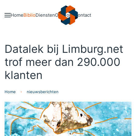
Skip to main content
Home
Biblio
Diensten
Over ons
Contact
Datalek bij Limburg.net
trof meer dan 290.000
klanten
Home
nieuwsberichten