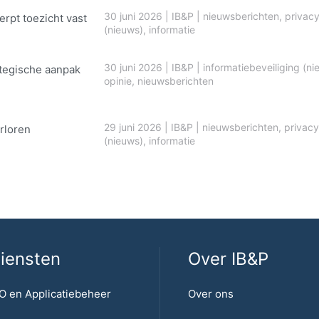
30 juni 2026
|
IB&P
|
nieuwsberichten
,
privac
erpt toezicht vast
(nieuws)
,
informatie
30 juni 2026
|
IB&P
|
informatiebeveiliging (ni
ategische aanpak
opinie
,
nieuwsberichten
29 juni 2026
|
IB&P
|
nieuwsberichten
,
privacy
rloren
(nieuws)
,
informatie
iensten
Over IB&P
O en Applicatiebeheer
Over ons