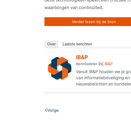
waarborgen van continuiteit.
Verder lezen bij de bron
Over
Laatste berichten
IB&P
bij
Kennisdeler
IB&P
Vanuit IB&P houden we je gr
van informatiebeveiliging e
nieuwsberichten en bundelen
Vorige