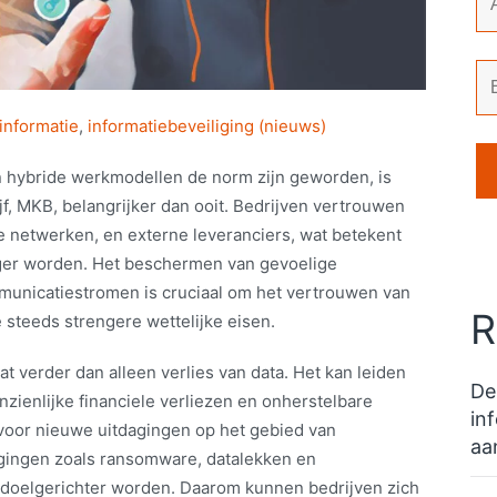
informatie
,
informatiebeveiliging (nieuws)
 en hybride werkmodellen de norm zijn geworden, is
jf, MKB, belangrijker dan ooit. Bedrijven vertrouwen
e netwerken, en externe leveranciers, wat betekent
iger worden. Het beschermen van gevoelige
municatiestromen is cruciaal om het vertrouwen van
R
 steeds strengere wettelijke eisen.
t verder dan alleen verlies van data. Het kan leiden
De
nzienlijke financiele verliezen en onherstelbare
in
voor nieuwe uitdagingen op het gebied van
aa
igingen zoals ransomware, datalekken en
doelgerichter worden. Daarom kunnen bedrijven zich