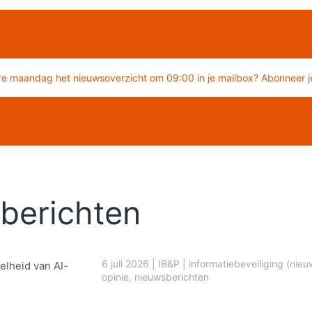
re maandag het nieuwsoverzicht om 09:00 in je mailbox? Abonneer je
berichten
6 juli 2026
|
IB&P
|
informatiebeveiliging (nieu
elheid van AI-
opinie
,
nieuwsberichten