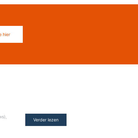
 hier
ws)
,
Verder lezen