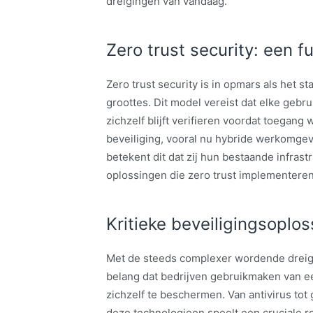
dreigingen van vandaag.
Zero trust security: een 
Zero trust security is in opmars als het s
groottes. Dit model vereist dat elke gebr
zichzelf blijft verifieren voordat toegang
beveiliging, vooral nu hybride werkomge
betekent dit dat zij hun bestaande infras
oplossingen die zero trust implementeren
Kritieke beveiligingsopl
Met de steeds complexer wordende dreigi
belang dat bedrijven gebruikmaken van e
zichzelf te beschermen. Van antivirus to
deze technologieen speelt een cruciale r