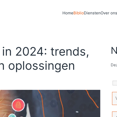
Home
Biblio
Diensten
Over on
 in 2024: trends,
N
n oplossingen
Dez