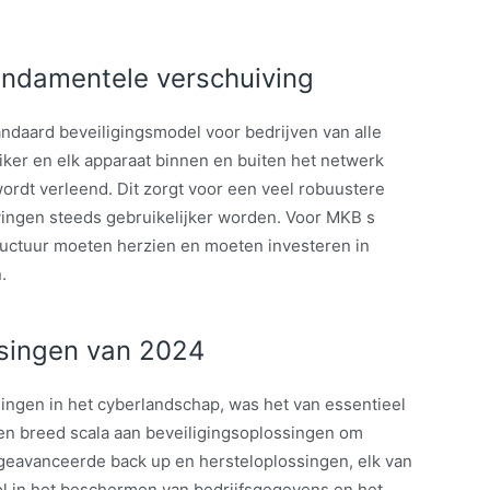
fundamentele verschuiving
tandaard beveiligingsmodel voor bedrijven van alle
uiker en elk apparaat binnen en buiten het netwerk
 wordt verleend. Dit zorgt voor een veel robuustere
vingen steeds gebruikelijker worden. Voor MKB s
tructuur moeten herzien en moeten investeren in
.
ossingen van 2024
ngen in het cyberlandschap, was het van essentieel
en breed scala aan beveiligingsoplossingen om
t geavanceerde back up en hersteloplossingen, elk van
ol in het beschermen van bedrijfsgegevens en het