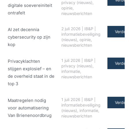
privacy (nieuws)
,
digitale soe­ve­rei­ni­teit
opinie
,
ontrafelt
nieuwsberichten
2 juli 2026
|
IB&P
|
AI zet decennia
Verder 
informatiebeveiliging
cybersecurity op zijn
(nieuws)
,
opinie
,
kop
nieuwsberichten
1 juli 2026
|
IB&P
|
Privacyklachten
Verder 
privacy (nieuws)
,
stijgen explosief – en
informatie
,
de overheid staat in de
nieuwsberichten
top 3
1 juli 2026
|
IB&P
|
Maatregelen nodig
Verder 
informatiebeveiliging
voor automatisering
(nieuws)
,
informatie
,
Van Brienenoordbrug
nieuwsberichten