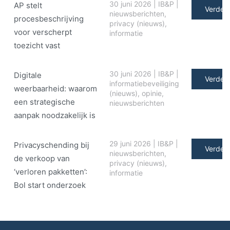
30 juni 2026
|
IB&P
|
AP stelt
Verder 
nieuwsberichten
,
procesbeschrijving
privacy (nieuws)
,
voor verscherpt
informatie
toezicht vast
30 juni 2026
|
IB&P
|
Digitale
Verder 
informatiebeveiliging
weerbaarheid: waarom
(nieuws)
,
opinie
,
een strategische
nieuwsberichten
aanpak noodzakelijk is
29 juni 2026
|
IB&P
|
Privacyschending bij
Verder 
nieuwsberichten
,
de verkoop van
privacy (nieuws)
,
‘verloren pakketten’:
informatie
Bol start onderzoek