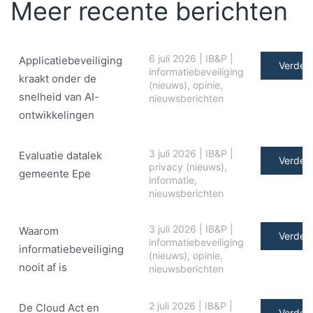
Meer recente berichten
6 juli 2026
|
IB&P
|
Applicatiebeveiliging
Verder 
informatiebeveiliging
kraakt onder de
(nieuws)
,
opinie
,
snelheid van AI-
nieuwsberichten
ontwikkelingen
3 juli 2026
|
IB&P
|
Evaluatie datalek
Verder 
privacy (nieuws)
,
gemeente Epe
informatie
,
nieuwsberichten
3 juli 2026
|
IB&P
|
Waarom
Verder 
informatiebeveiliging
informatiebeveiliging
(nieuws)
,
opinie
,
nooit af is
nieuwsberichten
2 juli 2026
|
IB&P
|
De Cloud Act en
Verder 