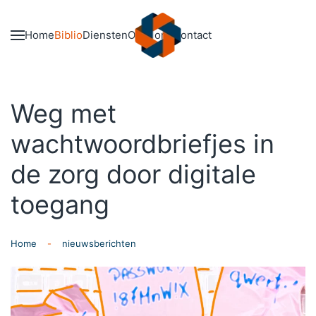
Skip to main content
Home
Biblio
Diensten
Over ons
Contact
Weg met
wachtwoordbriefjes in
de zorg door digitale
toegang
Home
nieuwsberichten