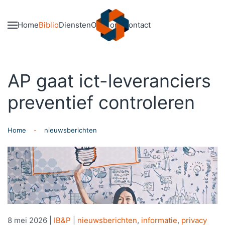
Skip to main content
Home
Biblio
Diensten
Over ons
Contact
AP gaat ict-le­ve­ran­ciers
preventief controleren
Home
nieuwsberichten
8 mei 2026
|
IB&P
|
nieuwsberichten
,
informatie
,
privacy