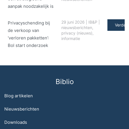
aanpak noodzakelijk is
29 juni 2026
|
IB&P
|
Privacyschending bij
Verder 
nieuwsberichten
,
de verkoop van
privacy (nieuws)
,
‘verloren pakketten’:
informatie
Bol start onderzoek
Biblio
Blog artikelen
Nieuwsberichten
Downloads