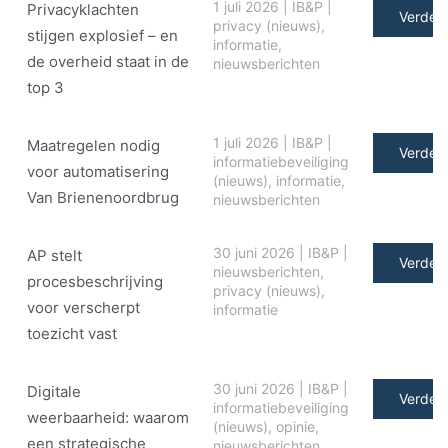
1 juli 2026
|
IB&P
|
Privacyklachten
Verder 
privacy (nieuws)
,
stijgen explosief – en
informatie
,
de overheid staat in de
nieuwsberichten
top 3
1 juli 2026
|
IB&P
|
Maatregelen nodig
Verder 
informatiebeveiliging
voor automatisering
(nieuws)
,
informatie
,
Van Brienenoordbrug
nieuwsberichten
30 juni 2026
|
IB&P
|
AP stelt
Verder 
nieuwsberichten
,
procesbeschrijving
privacy (nieuws)
,
voor verscherpt
informatie
toezicht vast
30 juni 2026
|
IB&P
|
Digitale
Verder 
informatiebeveiliging
weerbaarheid: waarom
(nieuws)
,
opinie
,
een strategische
nieuwsberichten