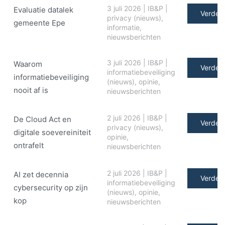
3 juli 2026
|
IB&P
|
Evaluatie datalek
Verder 
privacy (nieuws)
,
gemeente Epe
informatie
,
nieuwsberichten
3 juli 2026
|
IB&P
|
Waarom
Verder 
informatiebeveiliging
informatiebeveiliging
(nieuws)
,
opinie
,
nooit af is
nieuwsberichten
2 juli 2026
|
IB&P
|
De Cloud Act en
Verder 
privacy (nieuws)
,
digitale soe­ve­rei­ni­teit
opinie
,
ontrafelt
nieuwsberichten
2 juli 2026
|
IB&P
|
AI zet decennia
Verder 
informatiebeveiliging
cybersecurity op zijn
(nieuws)
,
opinie
,
kop
nieuwsberichten