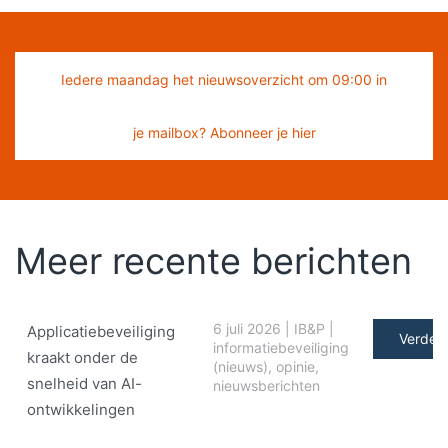
Iedere maandag het nieuwsoverzicht om 09:00 in
je mailbox? Abonneer je hier
Meer recente berichten
6 juli 2026
|
IB&P
|
Applicatiebeveiliging
Verder 
informatiebeveiliging
kraakt onder de
(nieuws)
,
opinie
,
snelheid van AI-
nieuwsberichten
ontwikkelingen