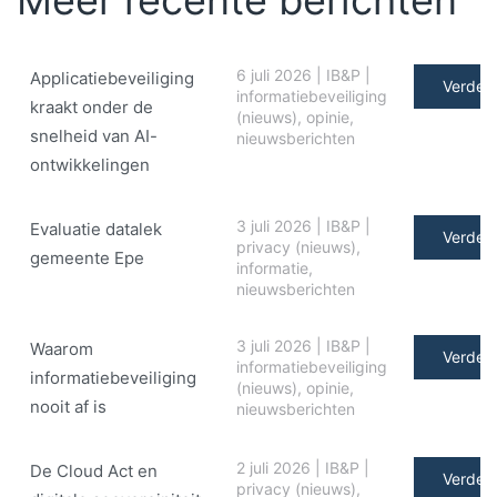
6 juli 2026
|
IB&P
|
Applicatiebeveiliging
Verder 
informatiebeveiliging
kraakt onder de
(nieuws)
,
opinie
,
snelheid van AI-
nieuwsberichten
ontwikkelingen
3 juli 2026
|
IB&P
|
Evaluatie datalek
Verder 
privacy (nieuws)
,
gemeente Epe
informatie
,
nieuwsberichten
3 juli 2026
|
IB&P
|
Waarom
Verder 
informatiebeveiliging
informatiebeveiliging
(nieuws)
,
opinie
,
nooit af is
nieuwsberichten
2 juli 2026
|
IB&P
|
De Cloud Act en
Verder 
privacy (nieuws)
,