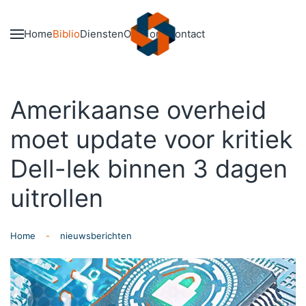
Skip to main content
Home
Biblio
Diensten
Over ons
Contact
Amerikaanse overheid
moet update voor kritiek
Dell-lek binnen 3 dagen
uitrollen
Home
nieuwsberichten