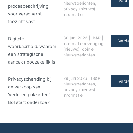
Verder 
nieuwsberichten
,
procesbeschrijving
privacy (nieuws)
,
voor verscherpt
informatie
toezicht vast
30 juni 2026
|
IB&P
|
Digitale
Verder 
informatiebeveiliging
weerbaarheid: waarom
(nieuws)
,
opinie
,
een strategische
nieuwsberichten
aanpak noodzakelijk is
29 juni 2026
|
IB&P
|
Privacyschending bij
Verder 
nieuwsberichten
,
de verkoop van
privacy (nieuws)
,
‘verloren pakketten’:
informatie
Bol start onderzoek