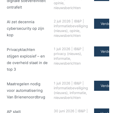
digitale soe­ve­rei­ni­teit
opinie
,
ontrafelt
nieuwsberichten
2 juli 2026
|
IB&P
|
AI zet decennia
Verder 
informatiebeveiliging
cybersecurity op zijn
(nieuws)
,
opinie
,
kop
nieuwsberichten
1 juli 2026
|
IB&P
|
Privacyklachten
Verder 
privacy (nieuws)
,
stijgen explosief – en
informatie
,
de overheid staat in de
nieuwsberichten
top 3
1 juli 2026
|
IB&P
|
Maatregelen nodig
Verder 
informatiebeveiliging
voor automatisering
(nieuws)
,
informatie
,
Van Brienenoordbrug
nieuwsberichten
30 juni 2026
|
IB&P
|
AP stelt