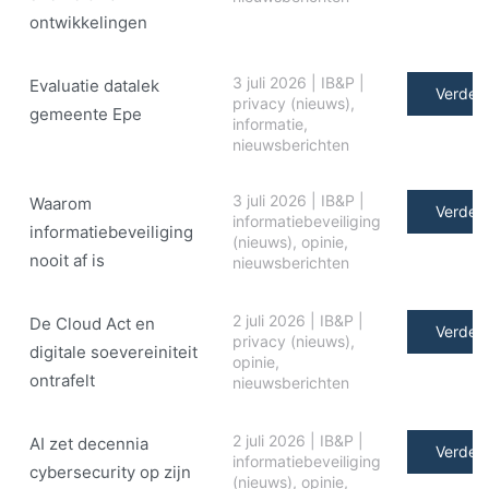
ontwikkelingen
3 juli 2026
|
IB&P
|
Evaluatie datalek
Verder 
privacy (nieuws)
,
gemeente Epe
informatie
,
nieuwsberichten
3 juli 2026
|
IB&P
|
Waarom
Verder 
informatiebeveiliging
informatiebeveiliging
(nieuws)
,
opinie
,
nooit af is
nieuwsberichten
2 juli 2026
|
IB&P
|
De Cloud Act en
Verder 
privacy (nieuws)
,
digitale soe­ve­rei­ni­teit
opinie
,
ontrafelt
nieuwsberichten
2 juli 2026
|
IB&P
|
AI zet decennia
Verder 
informatiebeveiliging
cybersecurity op zijn
(nieuws)
,
opinie
,