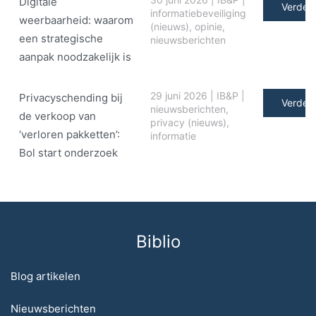
Digitale
Verder 
informatiebeveiliging
weerbaarheid: waarom
(nieuws)
,
opinie
,
een strategische
nieuwsberichten
aanpak noodzakelijk is
29 juni 2026
|
IB&P
|
Privacyschending bij
Verder 
nieuwsberichten
,
de verkoop van
privacy (nieuws)
,
‘verloren pakketten’:
informatie
Bol start onderzoek
Biblio
Blog artikelen
Nieuwsberichten