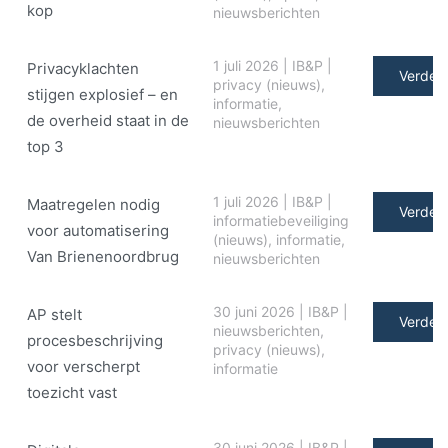
kop
nieuwsberichten
1 juli 2026
|
IB&P
|
Privacyklachten
Verder 
privacy (nieuws)
,
stijgen explosief – en
informatie
,
de overheid staat in de
nieuwsberichten
top 3
1 juli 2026
|
IB&P
|
Maatregelen nodig
Verder 
informatiebeveiliging
voor automatisering
(nieuws)
,
informatie
,
Van Brienenoordbrug
nieuwsberichten
30 juni 2026
|
IB&P
|
AP stelt
Verder 
nieuwsberichten
,
procesbeschrijving
privacy (nieuws)
,
voor verscherpt
informatie
toezicht vast
30 juni 2026
|
IB&P
|