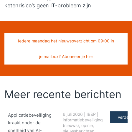
ketenrisico’s geen IT-probleem zijn
Iedere maandag het nieuwsoverzicht om 09:00 in
je mailbox? Abonneer je hier
Meer recente berichten
6 juli 2026
|
IB&P
|
Applicatiebeveiliging
Verder 
informatiebeveiliging
kraakt onder de
(nieuws)
,
opinie
,
snelheid van AI-
nieuwsberichten