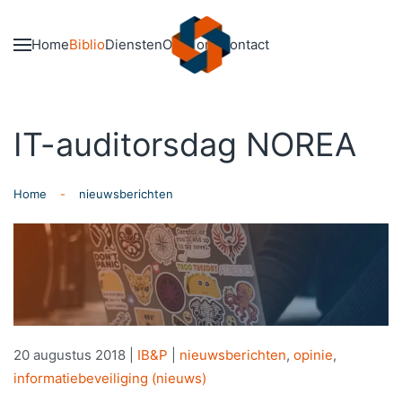
Skip to main content
Home
Biblio
Diensten
Over ons
Contact
IT-auditorsdag NOREA
Home
nieuwsberichten
20 augustus 2018
|
IB&P
|
nieuwsberichten
,
opinie
,
informatiebeveiliging (nieuws)