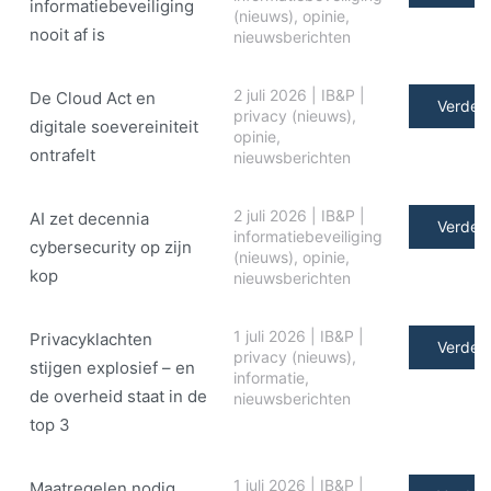
informatiebeveiliging
(nieuws)
,
opinie
,
nooit af is
nieuwsberichten
2 juli 2026
|
IB&P
|
De Cloud Act en
Verder 
privacy (nieuws)
,
digitale soe­ve­rei­ni­teit
opinie
,
ontrafelt
nieuwsberichten
2 juli 2026
|
IB&P
|
AI zet decennia
Verder 
informatiebeveiliging
cybersecurity op zijn
(nieuws)
,
opinie
,
kop
nieuwsberichten
1 juli 2026
|
IB&P
|
Privacyklachten
Verder 
privacy (nieuws)
,
stijgen explosief – en
informatie
,
de overheid staat in de
nieuwsberichten
top 3
1 juli 2026
|
IB&P
|
Maatregelen nodig