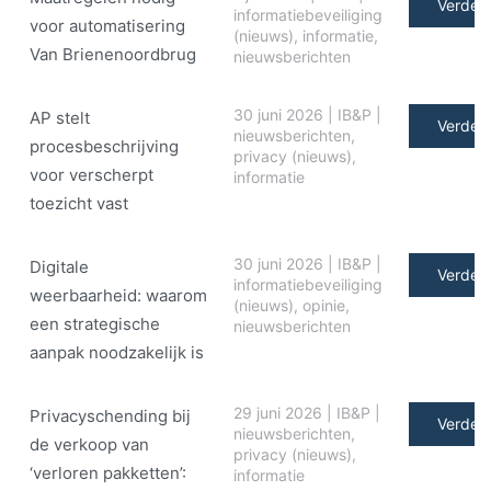
Verder 
informatiebeveiliging
voor automatisering
(nieuws)
,
informatie
,
Van Brienenoordbrug
nieuwsberichten
30 juni 2026
|
IB&P
|
AP stelt
Verder 
nieuwsberichten
,
procesbeschrijving
privacy (nieuws)
,
voor verscherpt
informatie
toezicht vast
30 juni 2026
|
IB&P
|
Digitale
Verder 
informatiebeveiliging
weerbaarheid: waarom
(nieuws)
,
opinie
,
een strategische
nieuwsberichten
aanpak noodzakelijk is
29 juni 2026
|
IB&P
|
Privacyschending bij
Verder 
nieuwsberichten
,
de verkoop van
privacy (nieuws)
,
‘verloren pakketten’:
informatie