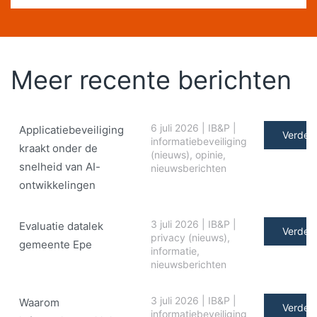
Meer recente berichten
6 juli 2026
|
IB&P
|
Applicatiebeveiliging
Verder 
informatiebeveiliging
kraakt onder de
(nieuws)
,
opinie
,
snelheid van AI-
nieuwsberichten
ontwikkelingen
3 juli 2026
|
IB&P
|
Evaluatie datalek
Verder 
privacy (nieuws)
,
gemeente Epe
informatie
,
nieuwsberichten
3 juli 2026
|
IB&P
|
Waarom
Verder 
informatiebeveiliging