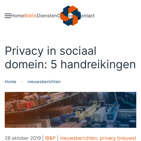
Skip to main content
Home
Biblio
Diensten
Over ons
Contact
Privacy in sociaal
domein: 5 handreikingen
Home
nieuwsberichten
28 oktober 2019
|
IB&P
|
nieuwsberichten
,
privacy (nieuws)