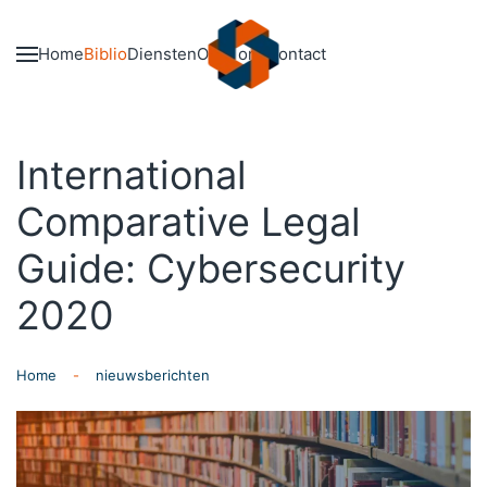
Skip to main content
Home
Biblio
Diensten
Over ons
Contact
International
Comparative Legal
Guide: Cybersecurity
2020
Home
nieuwsberichten