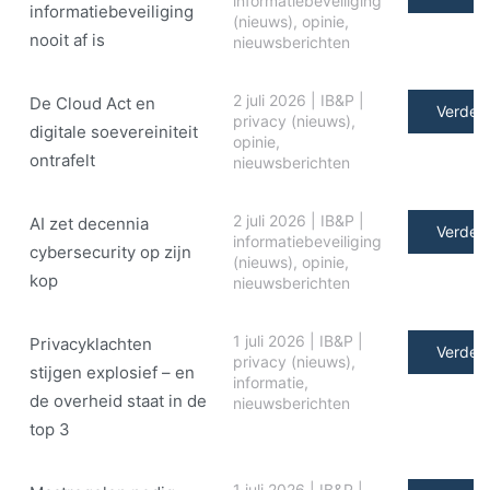
informatiebeveiliging
informatiebeveiliging
(nieuws)
,
opinie
,
nooit af is
nieuwsberichten
2 juli 2026
|
IB&P
|
De Cloud Act en
Verder 
privacy (nieuws)
,
digitale soe­ve­rei­ni­teit
opinie
,
ontrafelt
nieuwsberichten
2 juli 2026
|
IB&P
|
AI zet decennia
Verder 
informatiebeveiliging
cybersecurity op zijn
(nieuws)
,
opinie
,
kop
nieuwsberichten
1 juli 2026
|
IB&P
|
Privacyklachten
Verder 
privacy (nieuws)
,
stijgen explosief – en
informatie
,
de overheid staat in de
nieuwsberichten
top 3
1 juli 2026
|
IB&P
|