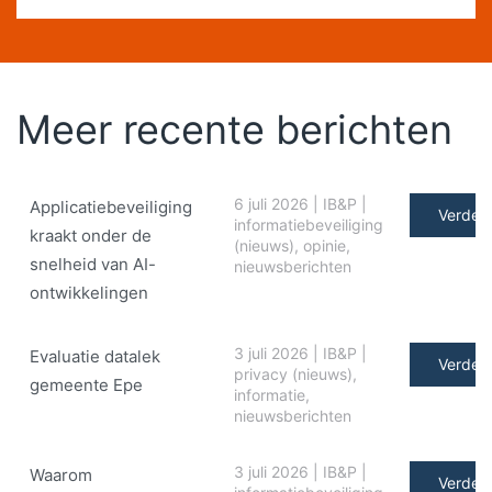
Meer recente berichten
6 juli 2026
|
IB&P
|
Applicatiebeveiliging
Verder 
informatiebeveiliging
kraakt onder de
(nieuws)
,
opinie
,
snelheid van AI-
nieuwsberichten
ontwikkelingen
3 juli 2026
|
IB&P
|
Evaluatie datalek
Verder 
privacy (nieuws)
,
gemeente Epe
informatie
,
nieuwsberichten
3 juli 2026
|
IB&P
|
Waarom
Verder 