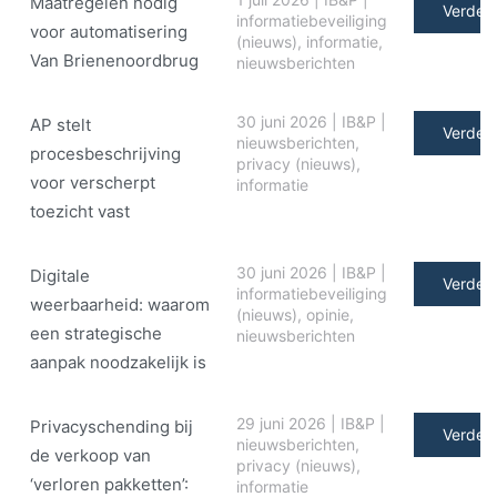
Maatregelen nodig
Verder 
informatiebeveiliging
voor automatisering
(nieuws)
,
informatie
,
Van Brienenoordbrug
nieuwsberichten
30 juni 2026
|
IB&P
|
AP stelt
Verder 
nieuwsberichten
,
procesbeschrijving
privacy (nieuws)
,
voor verscherpt
informatie
toezicht vast
30 juni 2026
|
IB&P
|
Digitale
Verder 
informatiebeveiliging
weerbaarheid: waarom
(nieuws)
,
opinie
,
een strategische
nieuwsberichten
aanpak noodzakelijk is
29 juni 2026
|
IB&P
|
Privacyschending bij
Verder 
nieuwsberichten
,
de verkoop van
privacy (nieuws)
,
‘verloren pakketten’:
informatie