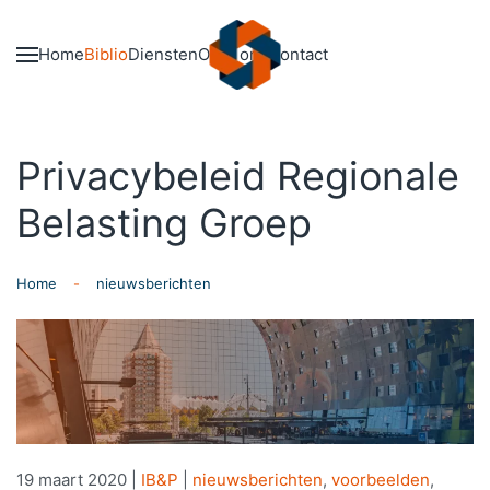
Skip to main content
Home
Biblio
Diensten
Over ons
Contact
Privacybeleid Regionale
Belasting Groep
Home
nieuwsberichten
19 maart 2020
|
IB&P
|
nieuwsberichten
,
voorbeelden
,