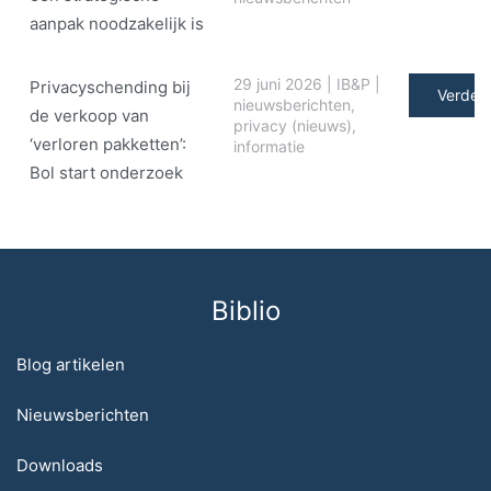
aanpak noodzakelijk is
29 juni 2026
|
IB&P
|
Privacyschending bij
Verder 
nieuwsberichten
,
de verkoop van
privacy (nieuws)
,
‘verloren pakketten’:
informatie
Bol start onderzoek
Biblio
Blog artikelen
Nieuwsberichten
Downloads