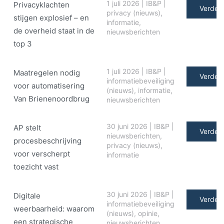
1 juli 2026
|
IB&P
|
Privacyklachten
Verder 
privacy (nieuws)
,
stijgen explosief – en
informatie
,
de overheid staat in de
nieuwsberichten
top 3
1 juli 2026
|
IB&P
|
Maatregelen nodig
Verder 
informatiebeveiliging
voor automatisering
(nieuws)
,
informatie
,
Van Brienenoordbrug
nieuwsberichten
30 juni 2026
|
IB&P
|
AP stelt
Verder 
nieuwsberichten
,
procesbeschrijving
privacy (nieuws)
,
voor verscherpt
informatie
toezicht vast
30 juni 2026
|
IB&P
|
Digitale
Verder 
informatiebeveiliging
weerbaarheid: waarom
(nieuws)
,
opinie
,
een strategische
nieuwsberichten