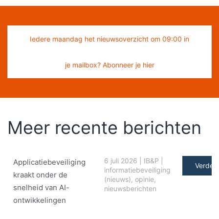
Iedere maandag het nieuwsoverzicht om 09:00 in
je mailbox? Abonneer je hier
Meer recente berichten
6 juli 2026
|
IB&P
|
Applicatiebeveiliging
Verder 
informatiebeveiliging
kraakt onder de
(nieuws)
,
opinie
,
snelheid van AI-
nieuwsberichten
ontwikkelingen