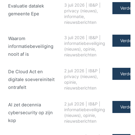
3 juli 2026
|
IB&P
|
Evaluatie datalek
Verder 
privacy (nieuws)
,
gemeente Epe
informatie
,
nieuwsberichten
3 juli 2026
|
IB&P
|
Waarom
Verder 
informatiebeveiliging
informatiebeveiliging
(nieuws)
,
opinie
,
nooit af is
nieuwsberichten
2 juli 2026
|
IB&P
|
De Cloud Act en
Verder 
privacy (nieuws)
,
digitale soe­ve­rei­ni­teit
opinie
,
ontrafelt
nieuwsberichten
2 juli 2026
|
IB&P
|
AI zet decennia
Verder 
informatiebeveiliging
cybersecurity op zijn
(nieuws)
,
opinie
,
kop
nieuwsberichten