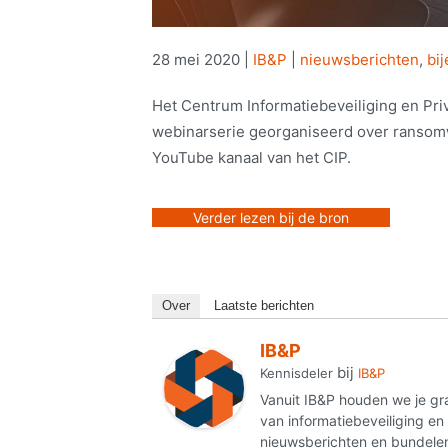
28 mei 2020
|
IB&P
|
nieuwsberichten
,
bi
Het Centrum Informatiebeveiliging en Pri
webinarserie georganiseerd over ransomwa
YouTube kanaal van het CIP.
Verder lezen bij de bron
Over
Laatste berichten
IB&P
bij
Kennisdeler
IB&P
Vanuit IB&P houden we je gr
van informatiebeveiliging e
nieuwsberichten en bundelen