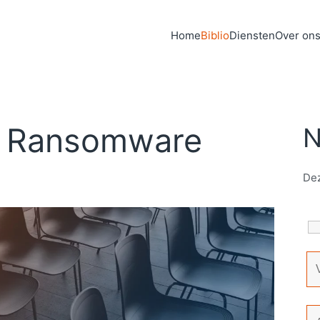
Home
Biblio
Diensten
Over on
: Ransomware
N
Dez