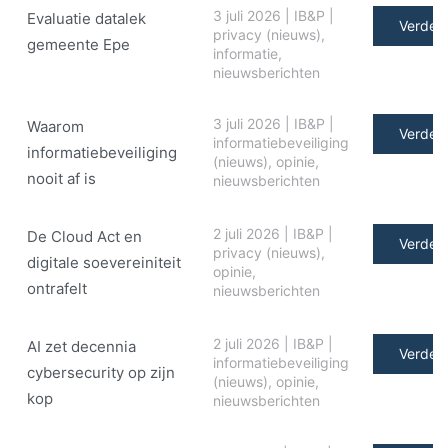
3 juli 2026
|
IB&P
|
Evaluatie datalek
Verder 
privacy (nieuws)
,
gemeente Epe
informatie
,
nieuwsberichten
3 juli 2026
|
IB&P
|
Waarom
Verder 
informatiebeveiliging
informatiebeveiliging
(nieuws)
,
opinie
,
nooit af is
nieuwsberichten
2 juli 2026
|
IB&P
|
De Cloud Act en
Verder 
privacy (nieuws)
,
digitale soe­ve­rei­ni­teit
opinie
,
ontrafelt
nieuwsberichten
2 juli 2026
|
IB&P
|
AI zet decennia
Verder 
informatiebeveiliging
cybersecurity op zijn
(nieuws)
,
opinie
,
kop
nieuwsberichten