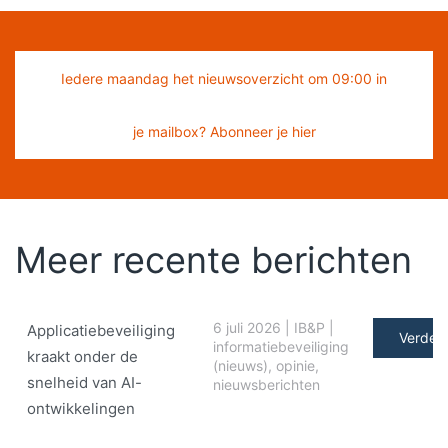
Iedere maandag het nieuwsoverzicht om 09:00 in
je mailbox? Abonneer je hier
Meer recente berichten
6 juli 2026
|
IB&P
|
Applicatiebeveiliging
Verder 
informatiebeveiliging
kraakt onder de
(nieuws)
,
opinie
,
snelheid van AI-
nieuwsberichten
ontwikkelingen