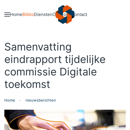
Skip to main content
Home
Biblio
Diensten
Over ons
Contact
Samenvatting
eindrapport tijdelijke
commissie Digitale
toekomst
Home
nieuwsberichten