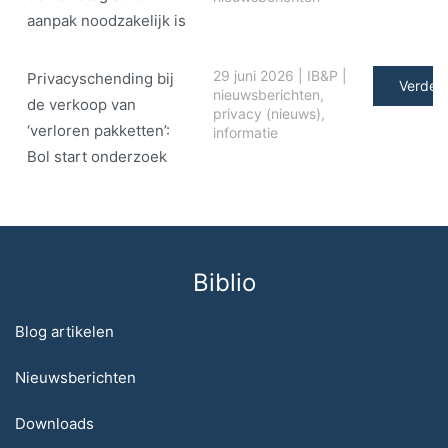
aanpak noodzakelijk is
29 juni 2026
|
IB&P
|
Privacyschending bij
Verder 
nieuwsberichten
,
de verkoop van
privacy (nieuws)
,
‘verloren pakketten’:
informatie
Bol start onderzoek
Biblio
Blog artikelen
Nieuwsberichten
Downloads