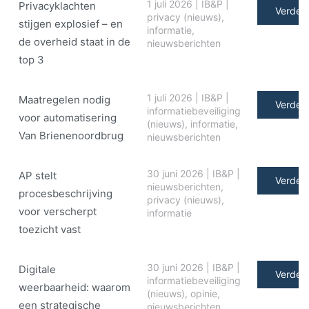
1 juli 2026
|
IB&P
|
Privacyklachten
Verder 
privacy (nieuws)
,
stijgen explosief – en
informatie
,
de overheid staat in de
nieuwsberichten
top 3
1 juli 2026
|
IB&P
|
Maatregelen nodig
Verder 
informatiebeveiliging
voor automatisering
(nieuws)
,
informatie
,
Van Brienenoordbrug
nieuwsberichten
30 juni 2026
|
IB&P
|
AP stelt
Verder 
nieuwsberichten
,
procesbeschrijving
privacy (nieuws)
,
voor verscherpt
informatie
toezicht vast
30 juni 2026
|
IB&P
|
Digitale
Verder 
informatiebeveiliging
weerbaarheid: waarom
(nieuws)
,
opinie
,
een strategische
nieuwsberichten